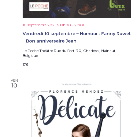
e
s
É
v
10 septembre 2021 à 19h00
-
21h00
è
Vendredi 10 septembre – Humour : Fanny Ruwet
n
e
– Bon anniversaire Jean
m
Le Poche Théâtre
Rue du Fort, 70, Charleroi, Hainaut,
e
Belgique
n
17€
t
s
VEN
10