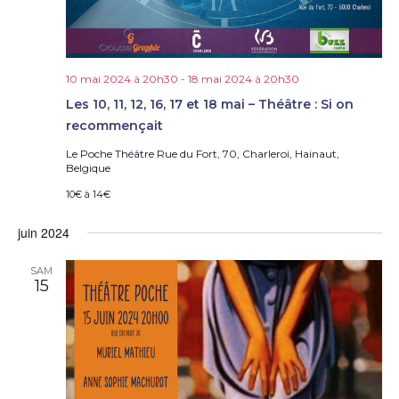
e
s
É
v
è
10 mai 2024 à 20h30
-
18 mai 2024 à 20h30
n
Les 10, 11, 12, 16, 17 et 18 mai – Théâtre : Si on
e
recommençait
m
e
Le Poche Théâtre
Rue du Fort, 70, Charleroi, Hainaut,
Belgique
n
t
10€ à 14€
s
juin 2024
SAM
15