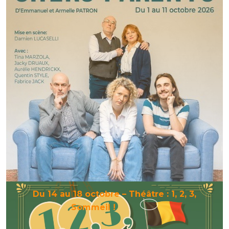
2,
3,
4,
8,
9,
10
et
11
octobre
–
Théâtre
:
Chers
parents
Du 14 au 18 octobre – Théâtre : 1, 2, 3,
Du
Sommeil !
14
au