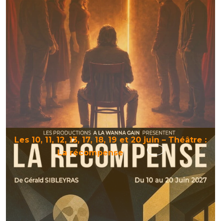
28
et
29
mai
–
Théâtr
:
Marcu
et
les
siens
Les 10, 11, 12, 13, 17, 18, 19 et 20 juin – Théâtre :
Les
La récompense
10,
11,
12,
13,
17,
18,
19