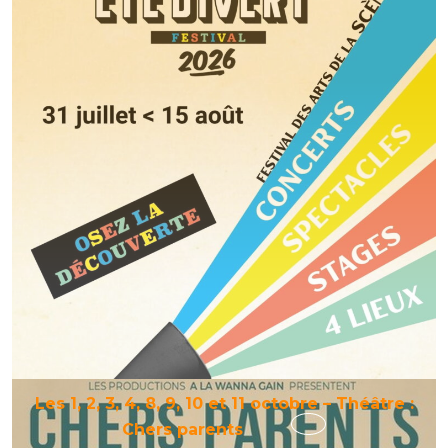
Été
Divert’
Les 1, 2, 3, 4, 8, 9, 10 et 11 octobre – Théâtre :
Les
Chers parents
1,