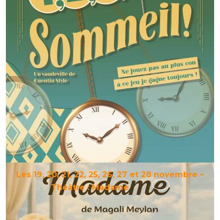
18
octobre
–
Théâtre
:
1,
2,
3,
Sommeil
!
Les 19, 20, 21, 22, 25, 26, 27 et 28 novembre –
Les
Théâtre : Madame
19,
20,
21,