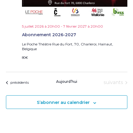
e
s
É
v
è
5 juillet 2026 à 20h00
-
7 février 2027 à 20h00
n
Abonnement 2026-2027
e
Le Poche Théâtre
Rue du Fort, 70, Charleroi, Hainaut,
m
Belgique
e
n
80€
t
s
Aujourd’hui
Évènement
suivants
Évènements
précédents
S’abonner au calendrier