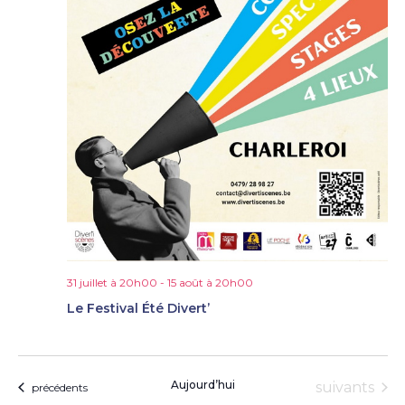
31 juillet à 20h00
-
15 août à 20h00
Le Festival Été Divert’
Aujourd’hui
Évènement
suivants
Évènements
précédents