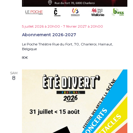
e
s
É
v
è
5 juillet 2026 à 20h00
-
7 février 2027 à 20h00
n
Abonnement 2026-2027
e
Le Poche Théâtre
Rue du Fort, 70, Charleroi, Hainaut,
m
Belgique
e
n
80€
t
s
SAM
8