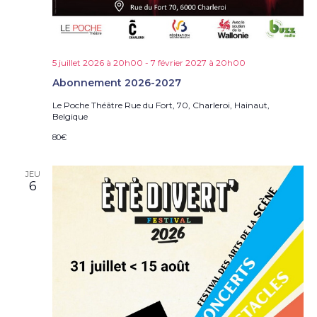
e
s
É
v
è
5 juillet 2026 à 20h00
-
7 février 2027 à 20h00
n
Abonnement 2026-2027
e
Le Poche Théâtre
Rue du Fort, 70, Charleroi, Hainaut,
m
Belgique
e
n
80€
t
s
JEU
6