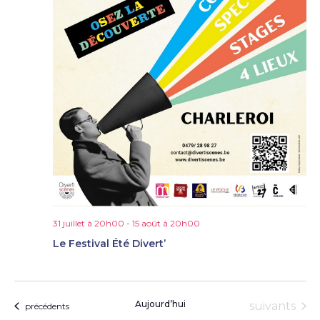
31 juillet à 20h00
-
15 août à 20h00
Le Festival Été Divert’
Aujourd’hui
Évènement
suivants
Évènements
précédents