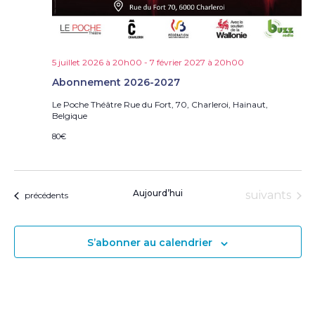
e
s
É
v
è
5 juillet 2026 à 20h00
-
7 février 2027 à 20h00
n
Abonnement 2026-2027
e
Le Poche Théâtre
Rue du Fort, 70, Charleroi, Hainaut,
m
Belgique
e
n
80€
t
s
Aujourd’hui
Évènement
suivants
Évènements
précédents
S’abonner au calendrier