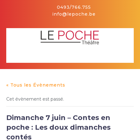
Skip
0493/766.755
to
info@lepoche.be
content
Facebook
Open
Button
« Tous les Évènements
Cet évènement est passé.
Dimanche 7 juin – Contes en
poche : Les doux dimanches
contés