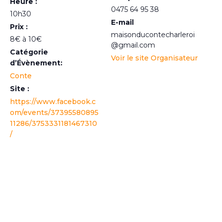
Heure :
0475 64 95 38
10h30
E-mail
Prix :
maisonducontecharleroi
8€ à 10€
@gmail.com
Catégorie
Voir le site Organisateur
d’Évènement:
Conte
Site :
https://www.facebook.c
om/events/37395580895
11286/3753331181467310
/