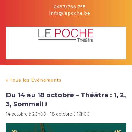
Skip
0493/766.755
to
info@lepoche.be
content
Facebook
Open
Button
« Tous les Évènements
Du 14 au 18 octobre – Théâtre : 1, 2,
3, Sommeil !
14 octobre à 20h00
-
18 octobre à 16h00