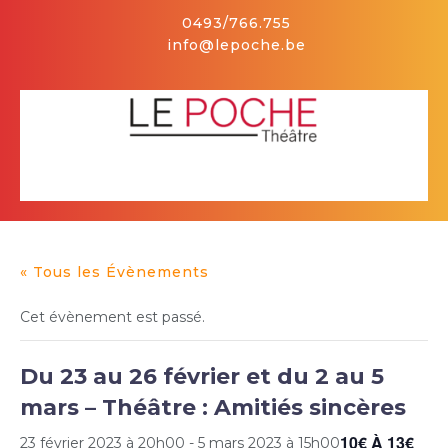
Skip
0493/766.755
to
info@lepoche.be
content
Facebook
Open
Button
« Tous les Évènements
Cet évènement est passé.
Du 23 au 26 février et du 2 au 5
mars – Théâtre : Amitiés sincères
10€ À 13€
23 février 2023 à 20h00
-
5 mars 2023 à 15h00