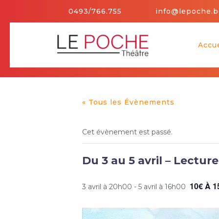
Skip
0493/766.755
info@lepoche.b
to
content
Accue
« Tous les Évènements
Cet évènement est passé.
Du 3 au 5 avril – Lecture
10€ À 1
3 avril à 20h00
-
5 avril à 16h00