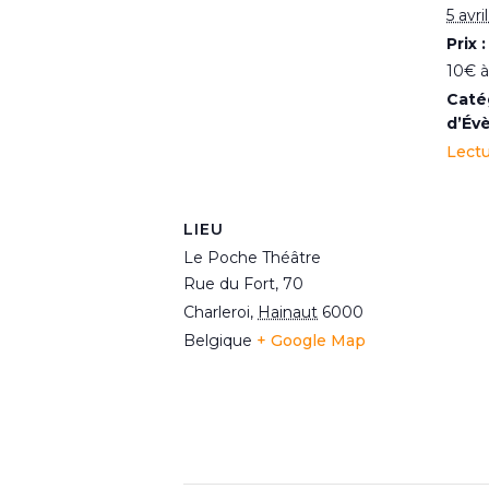
5 avri
Prix :
10€ à
Caté
d’Év
Lectu
LIEU
Le Poche Théâtre
Rue du Fort, 70
Charleroi
,
Hainaut
6000
Belgique
+ Google Map