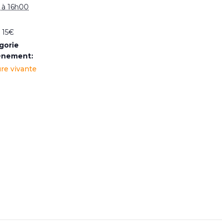
l à 16h00
 15€
gorie
ènement:
re vivante