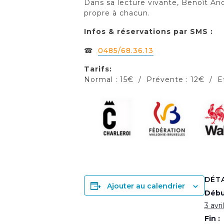
Dans sa lecture vivante, Benoît Anc
propre à chacun.
Infos & réservations par SMS :
☎
0485/68.36.13
Tarifs:
Normal : 15€ / Prévente : 12€ / Et
DÉT
Ajouter au calendrier
Débu
3 avr
Fin :