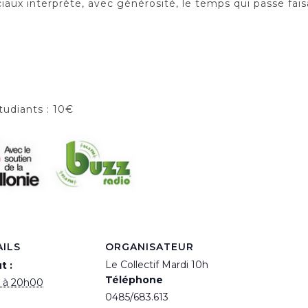
iaux interprète, avec générosité, le temps qui passe faisa
udiants : 10€
AILS
ORGANISATEUR
Le Collectif Mardi 10h
t :
Téléphone
il à 20h00
0485/683.613