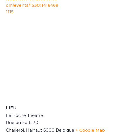
om/events/153011416469
1115
LIEU
Le Poche Théâtre
Rue du Fort, 70
Charleroi
,
Hainaut
6000
Belgique
+ Google Map