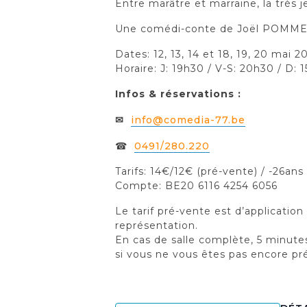
Entre marâtre et marraine, la très j
Une comédi-conte de Joël POMMER
Dates: 12, 13, 14 et 18, 19, 20 mai 2
Horaire: J: 19h30 / V-S: 20h30 / D: 
Infos & réservations :
✉
info@comedia-77.be
☎
0491/280.220
Tarifs: 14€/12€ (pré-vente) / -26ans
Compte: BE20 6116 4254 6056
Le tarif pré-vente est d’applicatio
représentation.
En cas de salle complète, 5 minutes
si vous ne vous êtes pas encore prés