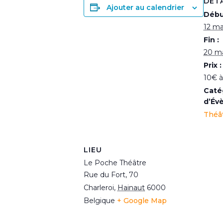
DÉT
Ajouter au calendrier
Débu
12 ma
Fin :
20 ma
Prix :
10€ à
Caté
d’Év
Théâ
LIEU
Le Poche Théâtre
Rue du Fort, 70
Charleroi
,
Hainaut
6000
Belgique
+ Google Map