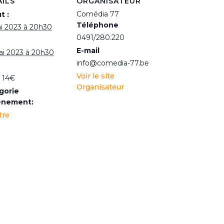
AILS
ORGANISATEUR
Comédia 77
t :
Téléphone
i 2023 à 20h30
0491/280.220
E-mail
i 2023 à 20h30
info@comedia-77.be
Voir le site
 14€
Organisateur
gorie
ènement:
tre