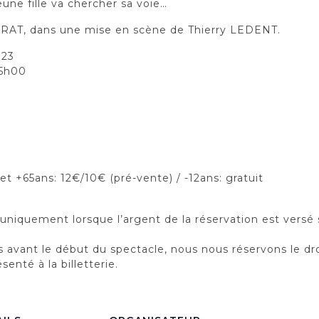
eune fille va chercher sa voie…
AT, dans une mise en scène de Thierry LEDENT.
023
15h00
 et +65ans: 12€/10€ (pré-vente) / -12ans: gratuit
n uniquement lorsque l’argent de la réservation est versé
 avant le début du spectacle, nous nous réservons le dro
enté à la billetterie.