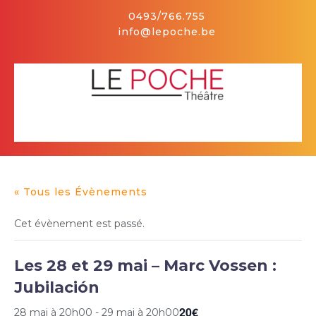
Skip
0493/766.755
to
info@lepoche.be
content
Facebook
Open
Button
« Tous les Évènements
Cet évènement est passé.
Les 28 et 29 mai – Marc Vossen :
Jubilación
20€
28 mai à 20h00
-
29 mai à 20h00