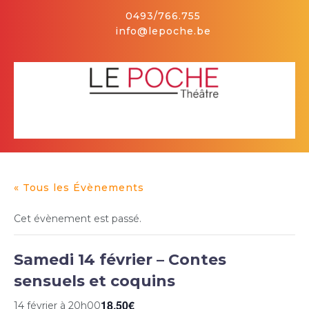
Skip
0493/766.755
to
info@lepoche.be
content
Facebook
Open
Button
« Tous les Évènements
Cet évènement est passé.
Samedi 14 février – Contes
sensuels et coquins
18,50€
14 février à 20h00