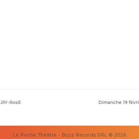
LillY-RosE
Dimanche 19 févrie
Le Poche Théâtre - Buzz Records SRL © 2026