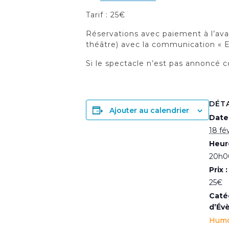
Tarif : 25€
Réservations avec paiement à l’a
théâtre) avec la communication 
Si le spectacle n’est pas annoncé c
DÉT
Ajouter au calendrier
Date 
18 fé
Heur
20h0
Prix :
25€
Caté
d’Év
Hum