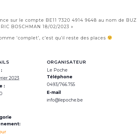
vance sur le compte BE11 7320 4914 9648 au nom de BU
« ERIC BOSCHMAN 18/02/2023 »
omme ‘complet’, c’est qu’il reste des places
AILS
ORGANISATEUR
Le Poche
:
Téléphone
vrier 2023
0493/766.755
e :
E-mail
0
info@lepoche.be
gorie
ènement:
our