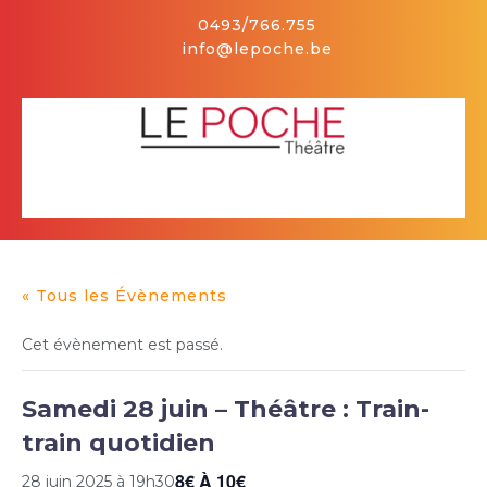
Skip
0493/766.755
to
info@lepoche.be
content
Facebook
Open
Button
« Tous les Évènements
Cet évènement est passé.
Samedi 28 juin – Théâtre : Train-
train quotidien
8€ À 10€
28 juin 2025 à 19h30