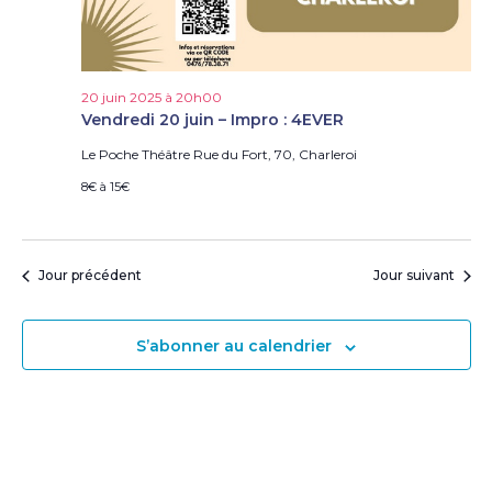
e
s
É
v
è
20 juin 2025 à 20h00
Vendredi 20 juin – Impro : 4EVER
n
e
Le Poche Théâtre
Rue du Fort, 70, Charleroi
m
8€ à 15€
e
n
t
s
Jour précédent
Jour suivant
S’abonner au calendrier