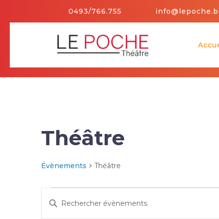
Skip
0493/766.755
info@lepoche.b
to
content
Accue
Théâtre
Théâtre
Évènements
Évènements
R
S
e
a
c