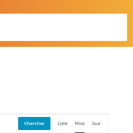
Facebook
N
a
Chercher
Liste
Mois
Jour
v