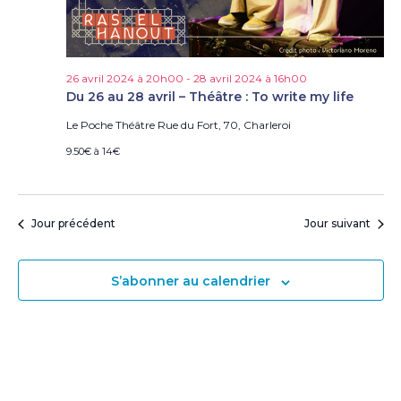
e
s
É
v
26 avril 2024 à 20h00
-
28 avril 2024 à 16h00
è
Du 26 au 28 avril – Théâtre : To write my life
n
e
Le Poche Théâtre
Rue du Fort, 70, Charleroi
m
9.50€ à 14€
e
n
t
s
Jour précédent
Jour suivant
S’abonner au calendrier