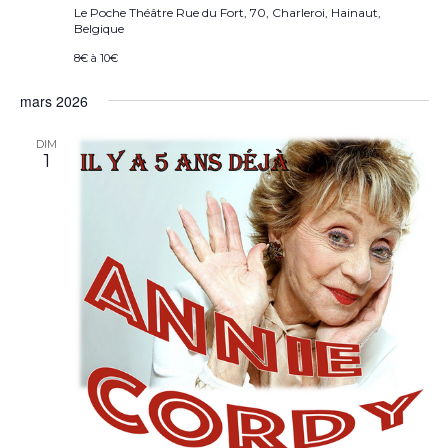
Le Poche Théâtre
Rue du Fort, 70, Charleroi, Hainaut,
Belgique
8€ à 10€
mars 2026
DIM
1