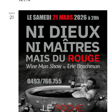
10€ à 17€
SAM
21