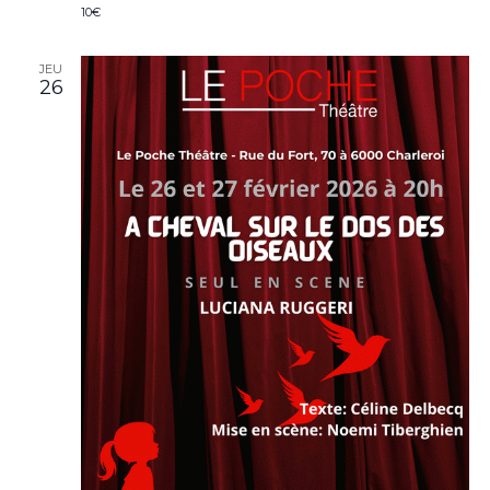
10€
JEU
26