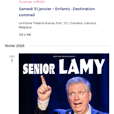
è
31 janvier à 15h00
n
Samedi 31 janvier – Enfants : Destination
e
sommeil
m
e
Le Poche Théâtre
Rue du Fort, 70, Charleroi, Hainaut,
Belgique
n
t
12€ à 16€
s
février 2026
DIM
1