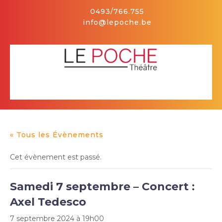
Skip
0493/766.755
to
info@lepoche.be
content
Facebook
Open
Button
« Tous les Évènements
Cet évènement est passé.
Samedi 7 septembre – Concert :
Axel Tedesco
7 septembre 2024 à 19h00