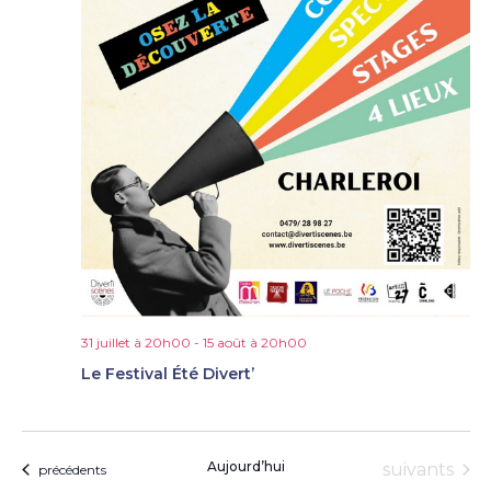
31 juillet à 20h00
-
15 août à 20h00
Le Festival Été Divert’
Aujourd’hui
Évènement
suivants
Évènements
précédents