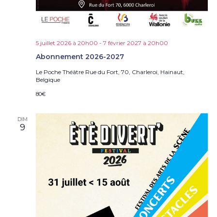
e
s
É
v
è
5 juillet 2026 à 20h00
-
7 février 2027 à 20h00
n
Abonnement 2026-2027
e
Le Poche Théâtre
Rue du Fort, 70, Charleroi, Hainaut,
m
Belgique
e
n
80€
t
s
DIM
9