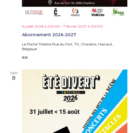
e
s
É
v
è
5 juillet 2026 à 20h00
-
7 février 2027 à 20h00
n
Abonnement 2026-2027
e
Le Poche Théâtre
Rue du Fort, 70, Charleroi, Hainaut,
m
Belgique
e
n
80€
t
s
SAM
8