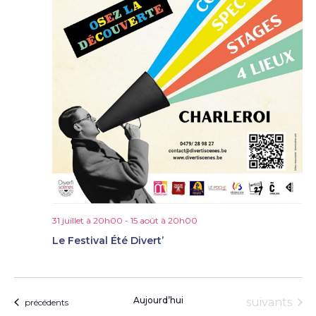
31 juillet à 20h00
-
15 août à 20h00
Le Festival Été Divert’
Aujourd’hui
Évènement
suivants
Évènements
précédents