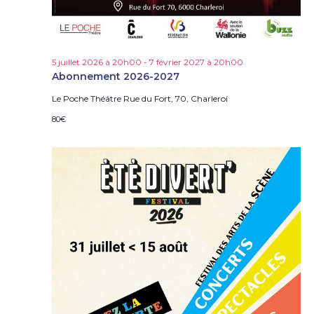
e
s
É
v
è
5 juillet 2026 à 20h00
-
7 février 2027 à 20h00
Abonnement 2026-2027
n
e
Le Poche Théâtre
Rue du Fort, 70, Charleroi
m
80€
e
n
t
s