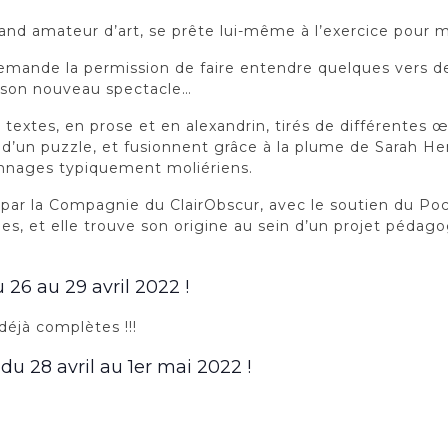
 grand amateur d’art, se prête lui-même à l’exercice pour 
emande la permission de faire entendre quelques vers d
s son nouveau spectacle…
extes, en prose et en alexandrin, tirés de différentes œ
es d’un puzzle, et fusionnent grâce à la plume de Sarah H
onnages typiquement moliériens.
 par la Compagnie du ClairObscur, avec le soutien du Poch
lles, et elle trouve son origine au sein d’un projet péd
 26 au 29 avril 2022 !
déjà complètes !!!
du 28 avril au 1er mai 2022 !