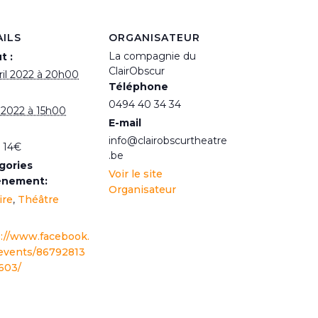
AILS
ORGANISATEUR
La compagnie du
t :
ClairObscur
ril 2022 à 20h00
Téléphone
0494 40 34 34
 2022 à 15h00
E-mail
info@clairobscurtheatre
 14€
.be
gories
Voir le site
ènement:
Organisateur
ire
,
Théâtre
s://www.facebook.
events/86792813
603/