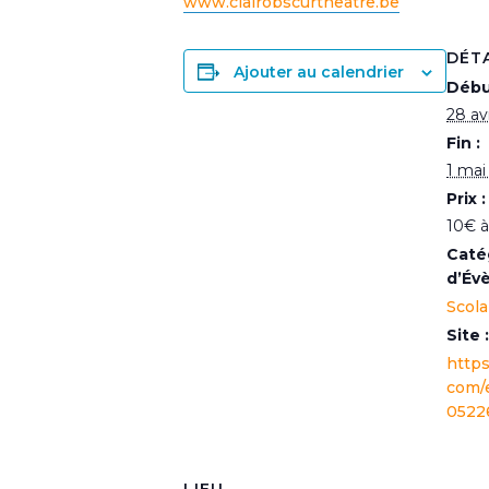
www.clairobscurtheatre.be
DÉT
Ajouter au calendrier
Débu
28 av
Fin :
1 mai
Prix :
10€ à
Caté
d’Év
Scola
Site :
http
com/
0522