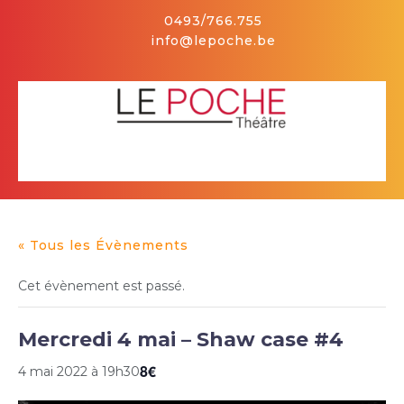
Skip
0493/766.755
to
info@lepoche.be
content
Facebook
Open
Button
« Tous les Évènements
Cet évènement est passé.
Mercredi 4 mai – Shaw case #4
8€
4 mai 2022 à 19h30