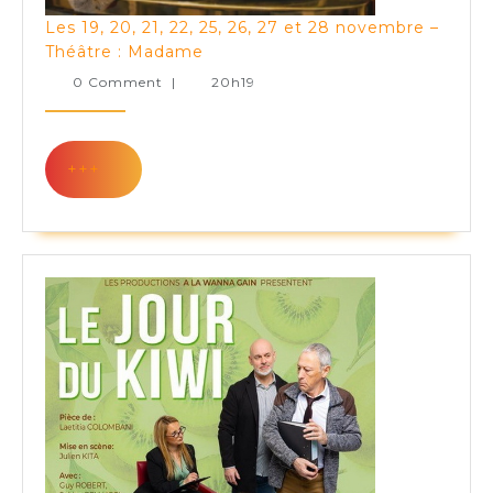
Les 19, 20, 21, 22, 25, 26, 27 et 28 novembre –
Les
Théâtre : Madame
19,
0 Comment
|
20h19
20,
21,
22,
+++
+++
25,
26,
27
et
28
novembre
–
Théâtre
:
Madame