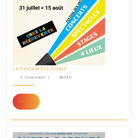
Le
Le Festival Été Divert’
Festival
0 Comment
|
18h30
Été
Divert’
+++
+++