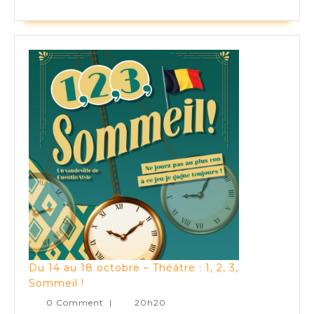
10
et
11
octobre
–
Théâtre
:
Chers
parents
Du 14 au 18 octobre – Théâtre : 1, 2, 3,
Du
Sommeil !
14
0 Comment
|
20h20
au