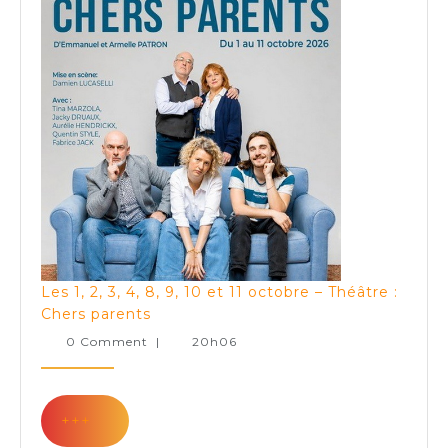
Les 1, 2, 3, 4, 8, 9, 10 et 11 octobre – Théâtre :
Les
Chers parents
1,
0 Comment
|
20h06
2,
3,
4,
+++
+++
8,
9,