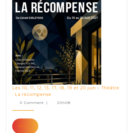
–
Théâtre
:
Marcus
et
les
siens
Les 10, 11, 12, 13, 17, 18, 19 et 20 juin – Théâtre
Les
: La récompense
10,
0 Comment
|
20h08
11,
12,
13,
+++
+++
17,