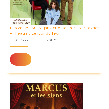
Les 28, 29, 30, 31 janvier et les 4, 5, 6, 7 février
Les
– Théâtre : Le jour du kiwi
28,
0 Comment
|
20h17
29,
30,
31
+++
+++
janvier
et
les
4,
5,
6,
7
février
–
Théâtre