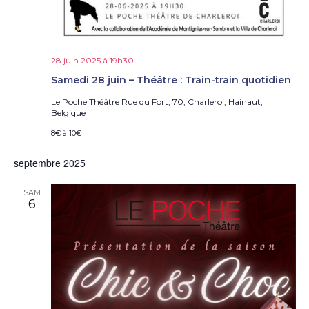
e
s
É
v
28 juin 2025 à 19h30
è
n
Samedi 28 juin – Théâtre : Train-train quotidien
e
Le Poche Théâtre
Rue du Fort, 70, Charleroi, Hainaut,
m
Belgique
e
n
8€ à 10€
t
septembre 2025
s
SAM
6