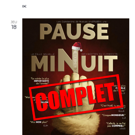
8€
JEU
18