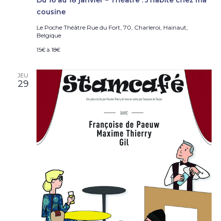
Du 16 au 18 janvier – Théâtre : J’habite chez ma
cousine
Le Poche Théâtre
Rue du Fort, 70, Charleroi, Hainaut,
Belgique
15€ à 18€
JEU
29