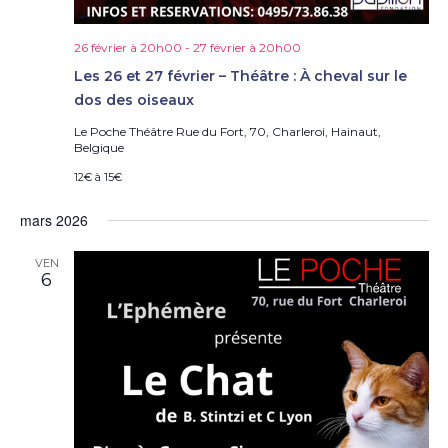
26 février à 20h00
-
27 février à 20h00
Les 26 et 27 février – Théâtre : À cheval sur le
dos des oiseaux
Le Poche Théâtre
Rue du Fort, 70, Charleroi, Hainaut,
Belgique
12€ à 15€
mars 2026
VEN
6