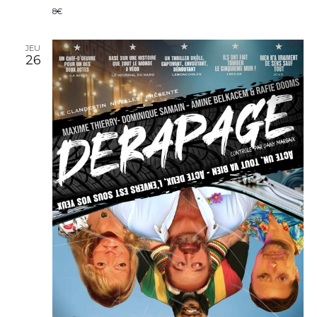
8€
JEU
26