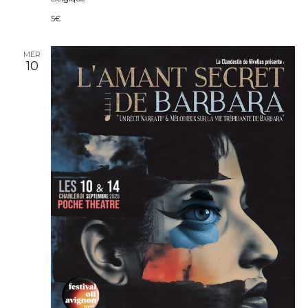
5€
MER
10