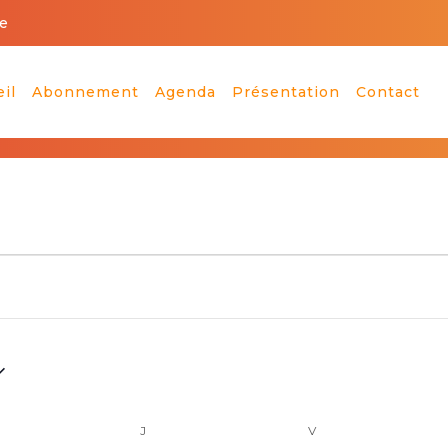
e
il
Abonnement
Agenda
Présentation
Contact
RCREDI
JEUDI
VENDREDI
J
V