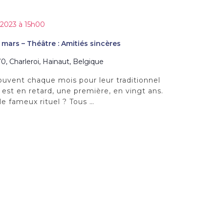
 2023 à 15h00
5 mars – Théâtre : Amitiés sincères
0, Charleroi, Hainaut, Belgique
rouvent chaque mois pour leur traditionnel
l est en retard, une première, en vingt ans.
 le fameux rituel ? Tous …