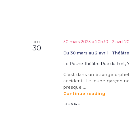
30 mars 2023 à 20h30
-
2 avril 
JEU
30
Du 30 mars au 2 avril – Théâtre
Le Poche Théâtre
Rue du Fort, 7
C’est dans un étrange orpheli
accident. Le jeune garçon ne
presque …
Continue reading
"Du
30
10€ à 14€
mars
au
2
avril