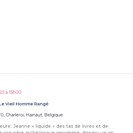
023 à 15h00
 : Le Vieil Homme Rangé
0, Charleroi, Hainaut, Belgique
ure; Jeanne « liquide » des tas de livres et de
 de son père archéologue renommé, disparu un an