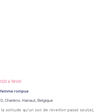
es
2023 à 15h00
La femme rompue
0, Charleroi, Hainaut, Belgique
a solitude qu’un soir de réveillon passé seul(e),