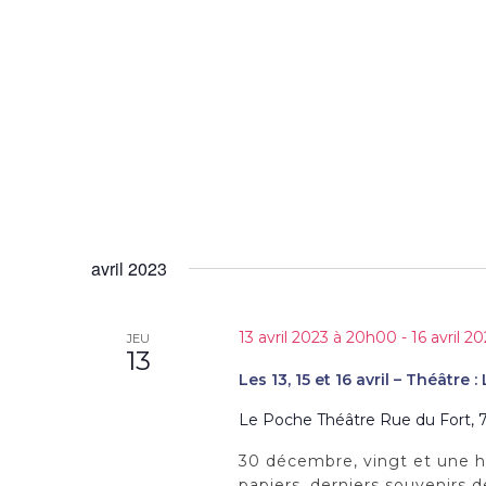
–
Théâtre
:
Rafale"
avril 2023
13 avril 2023 à 20h00
-
16 avril 2
JEU
13
Les 13, 15 et 16 avril – Théâtre
Le Poche Théâtre
Rue du Fort, 7
30 décembre, vingt et une he
papiers, derniers souvenirs