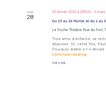
e
e
-
t
c
c
n
23 février 2023 à 20h00
-
5 mars
MAR
t
l
28
a
i
é
v
Du 23 au 26 février et du 2 au 
o
.
i
n
R
Le Poche Théâtre
Rue du Fort, 7
g
n
e
a
e
Trois amis d’enfance, se ret
c
t
z
h
déjeuner. Or, cette fois, Pau
i
u
e
Pourquoi diable a-t-il décalé
o
n
r
Continue reading
"Du
n
e
c
23
d
d
10€ à 13€
h
au
e
a
e
26
v
t
r
février
u
e
É
e
et
.
v
s
du
è
É
2
n
v
au
e
è
5
m
n