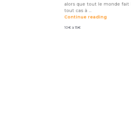
alors que tout le monde fait
tout cas à …
Continue reading
"Les
11
10€ à 15€
et
12
mars
–
Théâtre
:
La
femme
rompue"