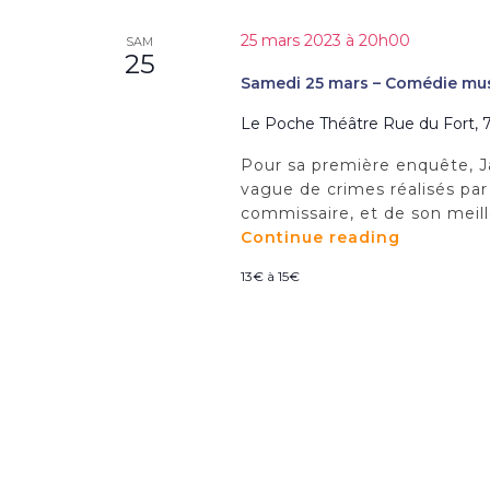
25 mars 2023 à 20h00
SAM
25
Samedi 25 mars – Comédie musi
Le Poche Théâtre
Rue du Fort, 7
Pour sa première enquête, Ja
vague de crimes réalisés par
commissaire, et de son meill
Continue reading
"Samedi
25
13€ à 15€
mars
–
Comédie
musicale
:
A
Belgian
Crime"