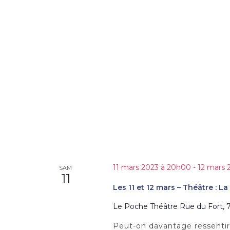
10
mars
–
Cabaret
:
Les
Coquineri
de
Comedia"
11 mars 2023 à 20h00
-
12 mars 
SAM
11
Les 11 et 12 mars – Théâtre : 
Le Poche Théâtre
Rue du Fort, 7
Peut-on davantage ressentir l