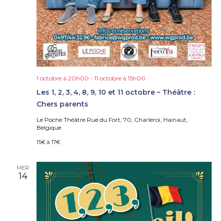
1 octobre à 20h00
-
11 octobre à 15h00
Les 1, 2, 3, 4, 8, 9, 10 et 11 octobre – Théâtre :
Chers parents
Le Poche Théâtre
Rue du Fort, 70, Charleroi, Hainaut,
Belgique
15€ à 17€
MER
14