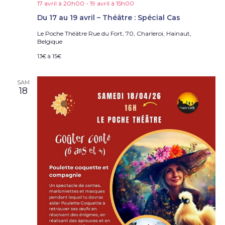
è
17 avril à 20h00
-
19 avril à 15h00
n
Du 17 au 19 avril – Théâtre : Spécial Cas
e
Le Poche Théâtre
Rue du Fort, 70, Charleroi, Hainaut,
m
Belgique
e
n
13€ à 15€
t
s
SAM
18