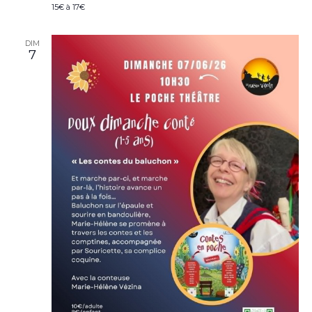
15€ à 17€
DIM
7