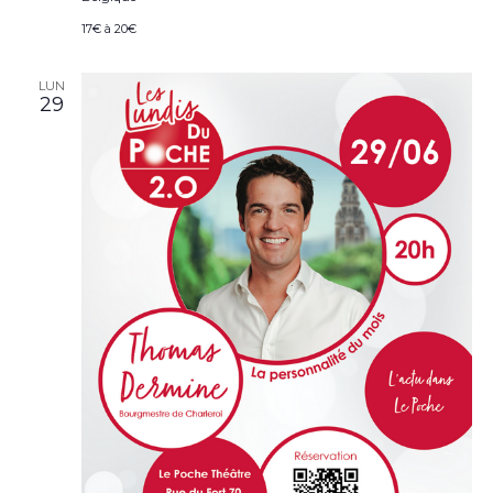
17€ à 20€
LUN
29