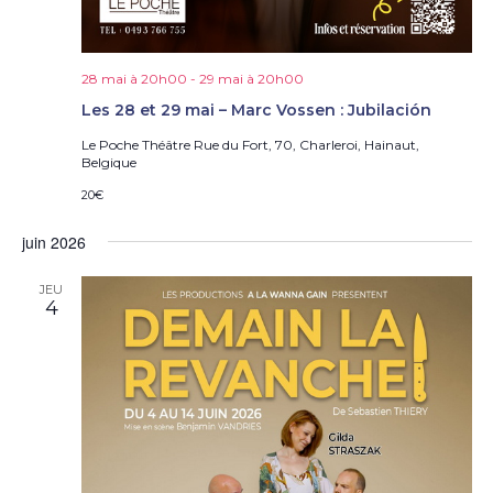
28 mai à 20h00
-
29 mai à 20h00
Les 28 et 29 mai – Marc Vossen : Jubilación
Le Poche Théâtre
Rue du Fort, 70, Charleroi, Hainaut,
Belgique
20€
juin 2026
JEU
4